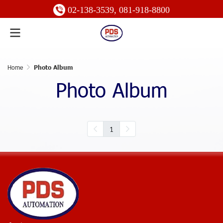
02-138-3539
,
081-918-8800
Home
Photo Album
Photo Album
1